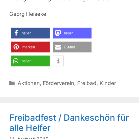
Georg Heiseke
teilen
teilen
merken
E-Mail
teilen
Kategorien
Aktionen
,
Förderverein
,
Freibad
,
Kinder
Freibadfest / Dankeschön für
alle Helfer