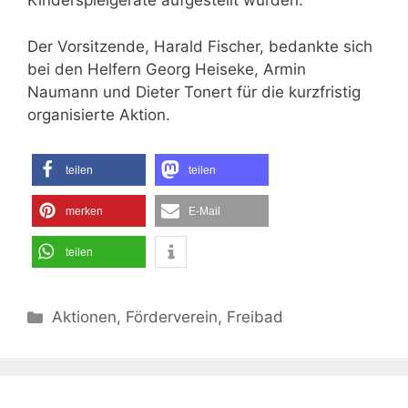
Kinderspielgeräte aufgestellt wurden.
Der Vorsitzende, Harald Fischer, bedankte sich
bei den Helfern Georg Heiseke, Armin
Naumann und Dieter Tonert für die kurzfristig
organisierte Aktion.
teilen
teilen
merken
E-Mail
teilen
Kategorien
Aktionen
,
Förderverein
,
Freibad