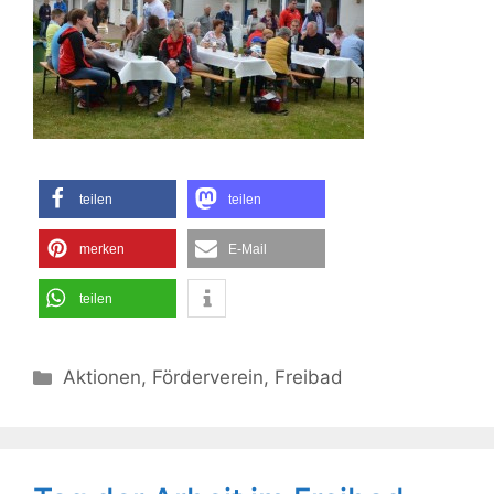
teilen
teilen
merken
E-Mail
teilen
Kategorien
Aktionen
,
Förderverein
,
Freibad