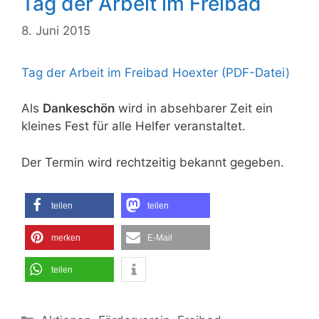
Tag der Arbeit im Freibad
8. Juni 2015
Tag der Arbeit im Freibad Hoexter (PDF-Datei)
Als
Dankeschön
wird in absehbarer Zeit ein
kleines Fest für alle Helfer veranstaltet.
Der Termin wird rechtzeitig bekannt gegeben.
teilen
teilen
merken
E-Mail
teilen
Kategorien