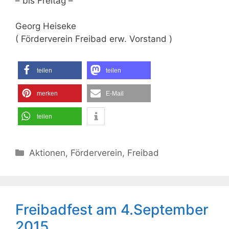
– bis Freitag –
Georg Heiseke
( Förderverein Freibad erw. Vorstand )
teilen
teilen
merken
E-Mail
teilen
Kategorien
Aktionen
,
Förderverein
,
Freibad
Freibadfest am 4.September
2015