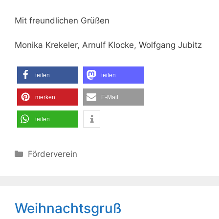
Mit freundlichen Grüßen
Monika Krekeler, Arnulf Klocke, Wolfgang Jubitz
teilen
teilen
merken
E-Mail
teilen
Kategorien
Förderverein
Weihnachtsgruß