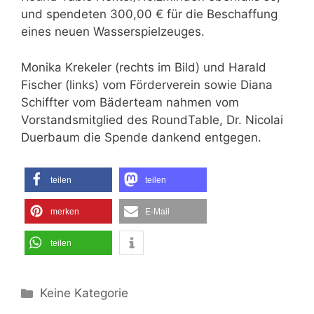
und spendeten 300,00 € für die Beschaffung
eines neuen Wasserspielzeuges.
Monika Krekeler (rechts im Bild) und Harald
Fischer (links) vom Förderverein sowie Diana
Schiffter vom Bäderteam nahmen vom
Vorstandsmitglied des RoundTable, Dr. Nicolai
Duerbaum die Spende dankend entgegen.
teilen
teilen
merken
E-Mail
teilen
Kategorien
Keine Kategorie