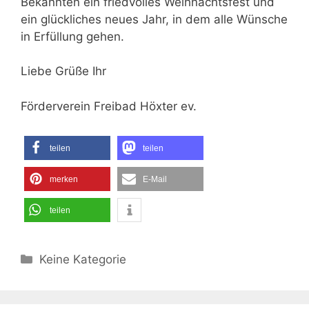
Bekannten ein friedvolles Weihnachtsfest und
ein glückliches neues Jahr, in dem alle Wünsche
in Erfüllung gehen.
Liebe Grüße Ihr
Förderverein Freibad Höxter ev.
teilen
teilen
merken
E-Mail
teilen
Kategorien
Keine Kategorie