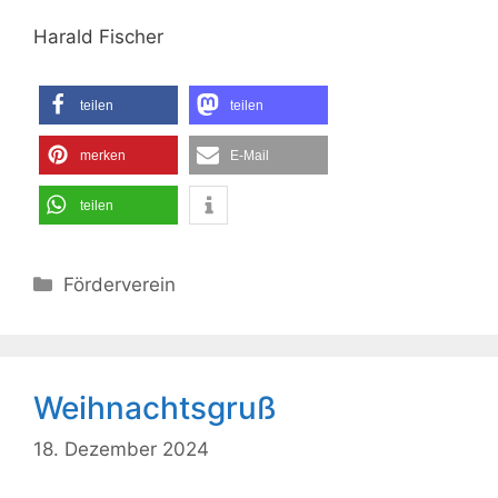
Harald Fischer
teilen
teilen
merken
E-Mail
teilen
Kategorien
Förderverein
Weihnachtsgruß
18. Dezember 2024