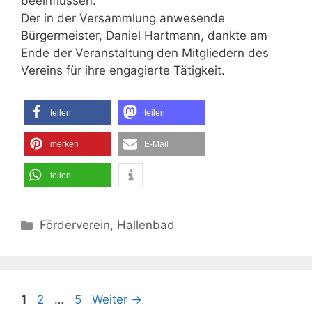
beeinflussen.
Der in der Versammlung anwesende
Bürgermeister, Daniel Hartmann, dankte am
Ende der Veranstaltung den Mitgliedern des
Vereins für ihre engagierte Tätigkeit.
teilen
teilen
merken
E-Mail
teilen
Kategorien
Förderverein
,
Hallenbad
Seite
Seite
Seite
1
2
…
5
Weiter
→