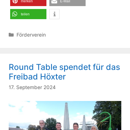
merken
E-Mail
teilen
Kategorien
Förderverein
Round Table spendet für das
Freibad Höxter
17. September 2024